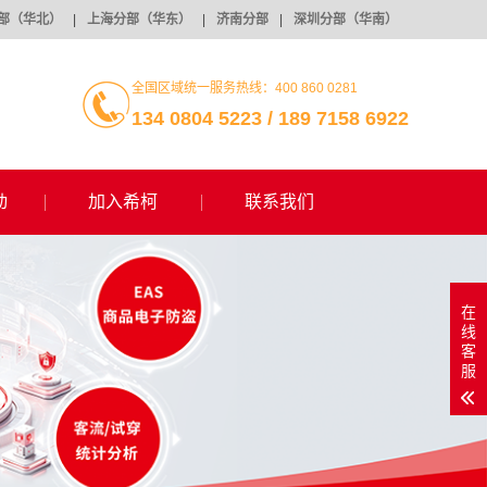
部（华北）
|
上海分部（华东）
|
济南分部
|
深圳分部（华南）
全国区域统一服务热线：400 860 0281
134 0804 5223 / 189 7158 6922
动
加入希柯
联系我们
在
线
客
服