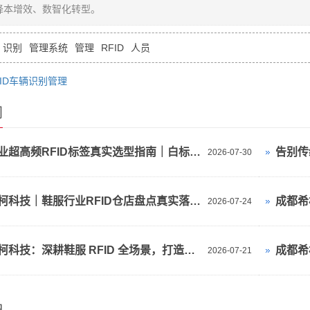
降本增效、数智化转型。
识别
管理系统
管理
RFID
人员
ID车辆识别管理
闻
鞋服行业超高频RFID标签真实选型指南｜白标/鞋底标/吊牌/洗唛/珠宝标/旗标（行业落地标准）
2026-07-30
成都希柯科技｜鞋服行业RFID仓店盘点真实落地解决方案
2026-07-24
成都希柯科技：深耕鞋服 RFID 全场景，打造全国服饰数字化解决方案服务商
2026-07-21
品